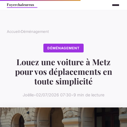
Accueil
›
Déménagement
DÉMÉNAGEMENT
Louez une voiture à Metz
pour vos déplacements en
toute simplicité
Joëlle
•
02/07/2026 07:30
•
9 min de lecture