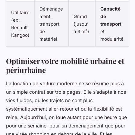
Déménage
Capacité
Utilitaire
ment,
Grand
de
(ex :
transport
(jusqu’
transport
Renault
de
à 3 m³)
et
Kangoo)
matériel
modularité
Optimiser votre mobilité urbaine et
périurbaine
La location de voiture moderne ne se résume plus à
un simple contrat sur trois pages. Elle s’adapte à nos
vies fluides, où les trajets ne sont plus
systématiquement aller-retour et où la flexibilité est
reine. Aujourd’hui, on loue autant pour une heure que
pour une semaine, pour un déménagement que pour
une virée shopping en dehors de la ville. Et les