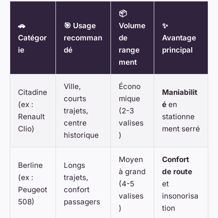
📦
🚗
🎯 Usage
Volume
✨
Catégor
recomman
de
Avantage
ie
dé
range
principal
ment
Ville,
Écono
Citadine
Maniabilit
courts
mique
(ex :
é
en
trajets,
(2-3
Renault
stationne
centre
valises
Clio)
ment serré
historique
)
Moyen
Confort
Berline
Longs
à grand
de route
(ex :
trajets,
(4-5
et
Peugeot
confort
valises
insonorisa
508)
passagers
)
tion