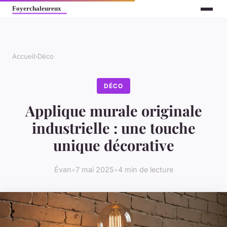
Accueil
›
Déco
DÉCO
Applique murale originale
industrielle : une touche
unique décorative
Évan
•
7 mai 2025
•
4 min de lecture