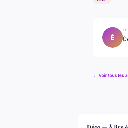
EC
É
É
← Voir tous les a
Déco — À lire 