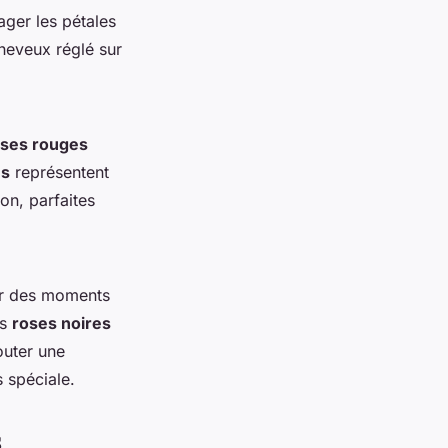
ger les pétales
cheveux réglé sur
oses rouges
es
représentent
on, parfaites
rer des moments
es
roses noires
outer une
 spéciale.
s