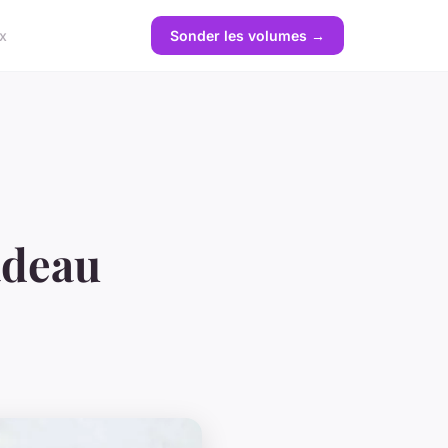
x
Sonder les volumes →
adeau