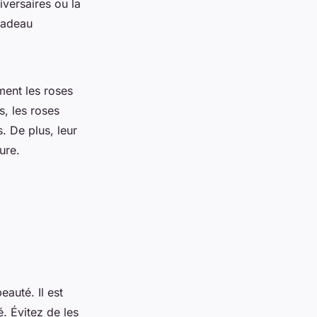
versaires ou la
 cadeau
ment les roses
s, les roses
. De plus, leur
ure.
auté. Il est
é. Évitez de les