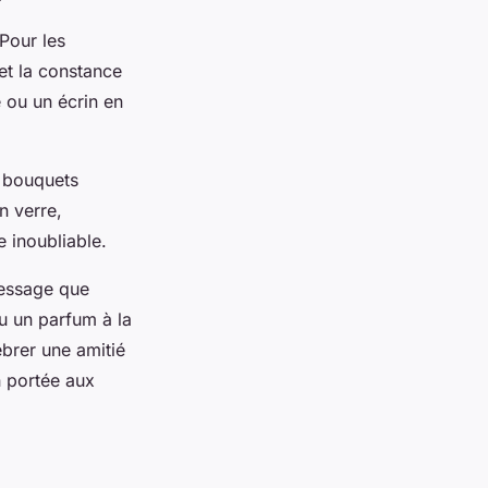
Pour les
 et la constance
e ou un écrin en
x bouquets
n verre,
inoubliable.
message que
u un parfum à la
brer une amitié
n portée aux