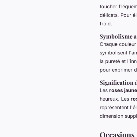
toucher fréquem
délicats. Pour é
froid.
Symbolisme ass
Chaque couleur d
symbolisent l'a
la pureté et l'i
pour exprimer d
Signification 
Les
roses jaun
heureux. Les
ro
représentent l'é
dimension suppl
Occasions e