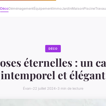
u
Déco
Déménagement
Équipement
Immo
Jardin
Maison
Piscine
Travau
DÉCO
roses éternelles : un c
intemporel et élégant
Évan
•
22 juillet 2024
•
3 min de lecture