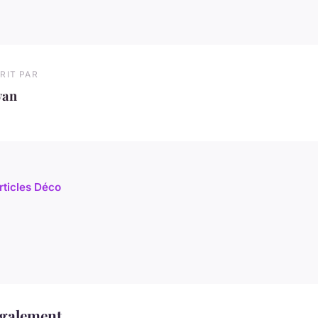
RIT PAR
van
rticles Déco
également