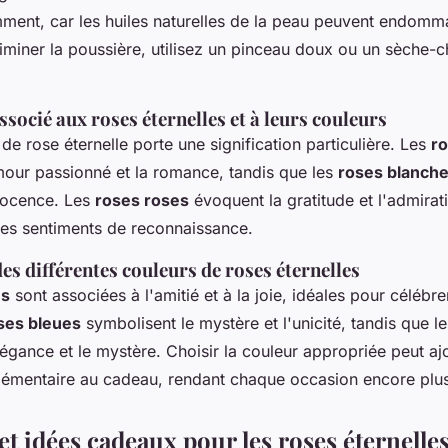
ment, car les huiles naturelles de la peau peuvent endomma
liminer la poussière, utilisez un pinceau doux ou un sèche-
ocié aux roses éternelles et à leurs couleurs
e rose éternelle porte une signification particulière. Les
r
mour passionné et la romance, tandis que les
roses blanch
nnocence. Les
roses roses
évoquent la gratitude et l'admirati
es sentiments de reconnaissance.
des différentes couleurs de roses éternelles
es
sont associées à l'amitié et à la joie, idéales pour céléb
ses bleues
symbolisent le mystère et l'unicité, tandis que l
légance et le mystère. Choisir la couleur appropriée peut aj
émentaire au cadeau, rendant chaque occasion encore plus
t idées cadeaux pour les roses éternelle