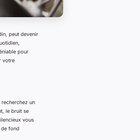
in, peut devenir
uotidien,
déniable pour
r votre
s recherchez un
, le bruit se
silencieux vous
t de fond