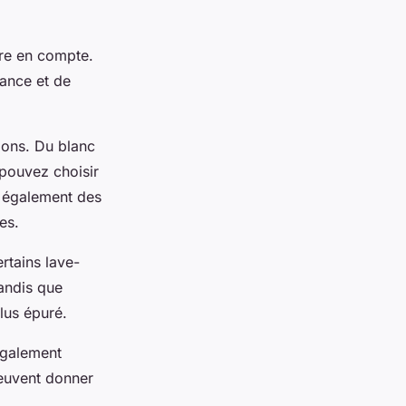
dre en compte.
gance et de
tions. Du blanc
 pouvez choisir
t également des
es.
rtains lave-
tandis que
lus épuré.
également
peuvent donner