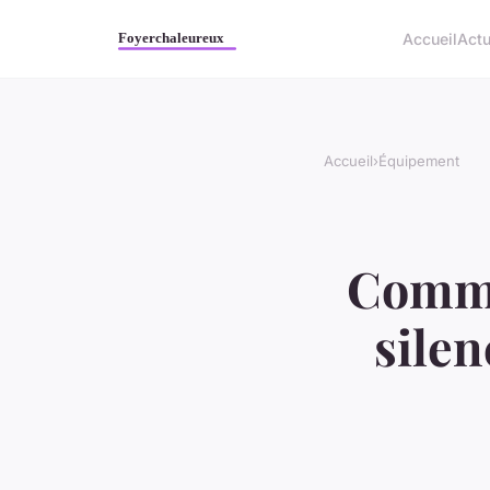
Accueil
Act
Accueil
›
Équipement
Commen
sile