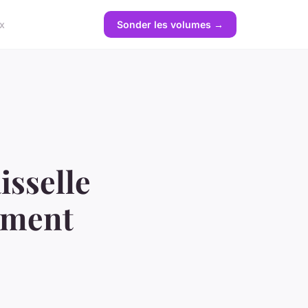
x
Sonder les volumes →
isselle
ement