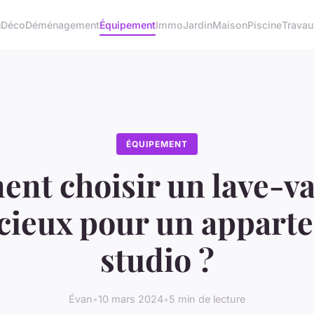
u
Déco
Déménagement
Équipement
Immo
Jardin
Maison
Piscine
Travau
ÉQUIPEMENT
t choisir un lave-va
ncieux pour un appart
studio ?
Évan
•
10 mars 2024
•
5 min de lecture