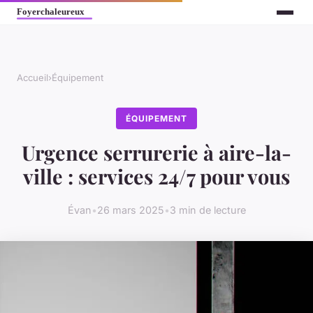
Accueil
›
Équipement
ÉQUIPEMENT
Urgence serrurerie à aire-la-
ville : services 24/7 pour vous
Évan
•
26 mars 2025
•
3 min de lecture