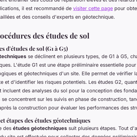
lications, il est recommandé de
visiter cette page
pour obte
aillées et des conseils d'experts en géotechnique.
rocédures des études de sol
es d'études de sol (G1 à G5)
techniques
se déclinent en plusieurs types, de G1 à G5, c
iques. L'étude G1 est une étape préliminaire essentielle pour
giques et géotechniques d'un site. Elle permet de vérifier 
e et d'identifier les risques potentiels. Les études G2, quant
et incluent des analyses du sol pour la conception des fonda
se concentrent sur les suivis en phase de construction, tan
après la construction pour évaluer les performances des str
et étapes des études géotechniques
e des
études géotechniques
suit plusieurs étapes. Tout d'
u site est effectuée pour collecter des données préliminair