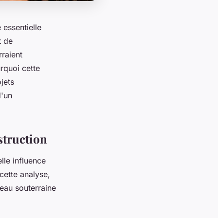
 essentielle
t de
rraient
rquoi cette
jets
d'un
struction
lle influence
 cette analyse,
'eau souterraine