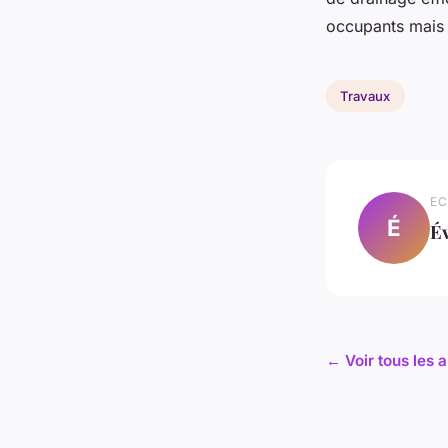
occupants mais 
Travaux
EC
É
É
← Voir tous les 