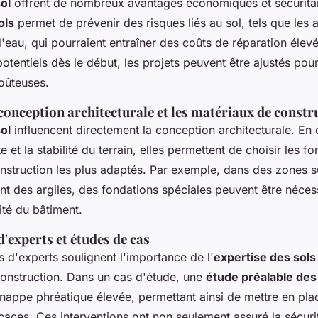
ol
offrent de nombreux avantages économiques et sécurita
ols
permet de prévenir des risques liés au sol, tels que les 
 d'eau, qui pourraient entraîner des coûts de réparation élevé
tentiels dès le début, les projets peuvent être ajustés pour
oûteuses.
conception architecturale et les matériaux de constr
ol
influencent directement la conception architecturale. En 
 et la stabilité du terrain, elles permettent de choisir les fo
nstruction les plus adaptés. Par exemple, dans des zones s
nt des argiles, des fondations spéciales peuvent être néces
lité du bâtiment.
'experts et études de cas
 d'experts soulignent l'importance de l'
expertise des sols
construction. Dans un cas d'étude, une
étude préalable des
nappe phréatique élevée, permettant ainsi de mettre en pla
caces. Ces interventions ont non seulement assuré la sécuri