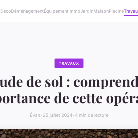
u
Déco
Déménagement
Équipement
Immo
Jardin
Maison
Piscine
Travau
TRAVAUX
ude de sol : compren
portance de cette opér
Évan
•
25 juillet 2024
•
4 min de lecture