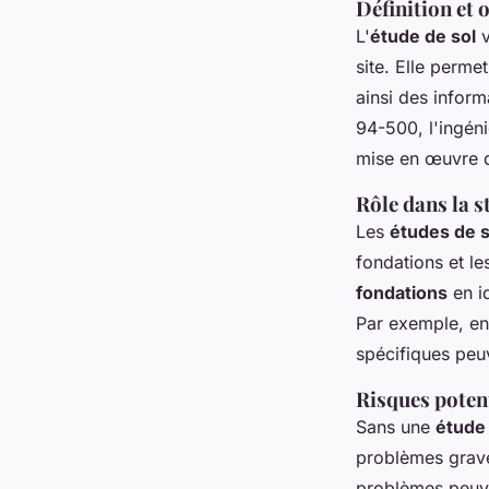
Définition et o
L'
étude de sol
v
site. Elle perme
ainsi des inform
94-500, l'ingéni
mise en œuvre d
Rôle dans la s
Les
études de s
fondations et le
fondations
en i
Par exemple, en
spécifiques peuv
Risques potent
Sans une
étude 
problèmes grave
problèmes peuve