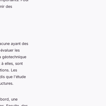
nir des
hacune ayant des
 évaluer les
la géotechnique
 à elles, sont
tions. Les
dis que l'étude
uctures.
abord, une
es. Ensuite, des