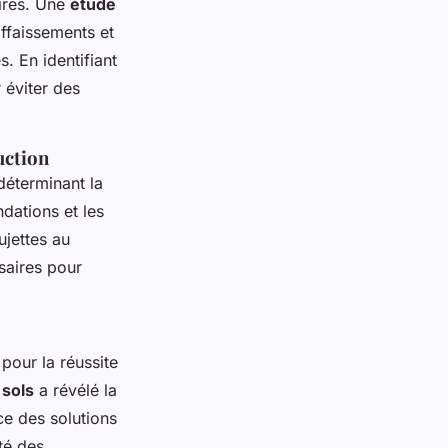
ires. Une
étude
affaissements et
s. En identifiant
 éviter des
uction
déterminant la
ndations et les
ujettes au
saires pour
pour la réussite
 sols
a révélé la
ce des solutions
té des