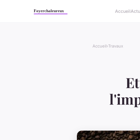
Accueil
Act
Accueil
›
Travaux
Et
l'im