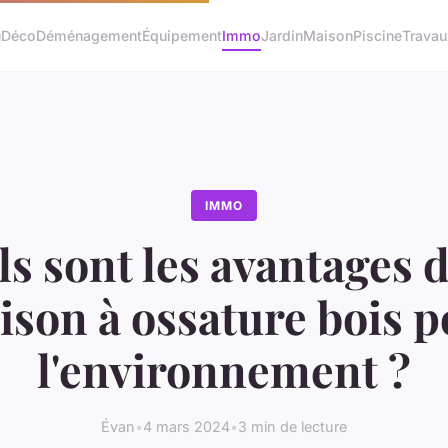
u
Déco
Déménagement
Équipement
Immo
Jardin
Maison
Piscine
Travau
IMMO
s sont les avantages 
son à ossature bois 
l'environnement ?
Évan
•
4 mars 2024
•
3 min de lecture