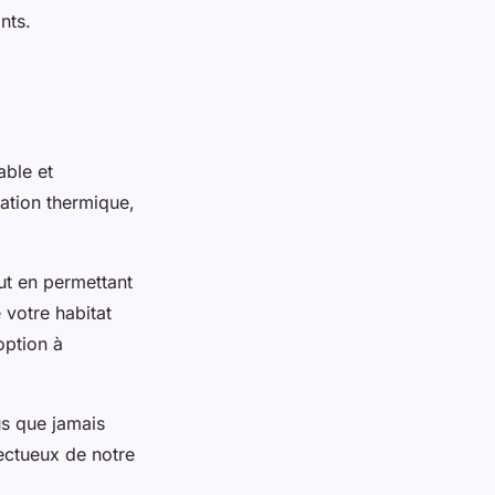
nts.
able et
lation thermique,
ut en permettant
 votre habitat
option à
us que jamais
pectueux de notre