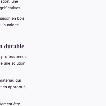
lation, une
nificatives.
maison en bois
 l’humidité
on durable
 professionnels
me une solution
matériau qui
etien approprié,
ilement être