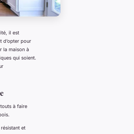
é, il est
t d’opter pour
r la maison à
iques qui soient.
ur
le
touts à faire
bois.
résistant et