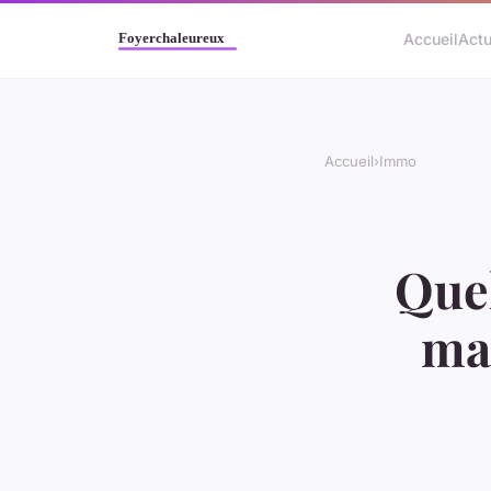
Accueil
Act
Accueil
›
Immo
Quel
mai