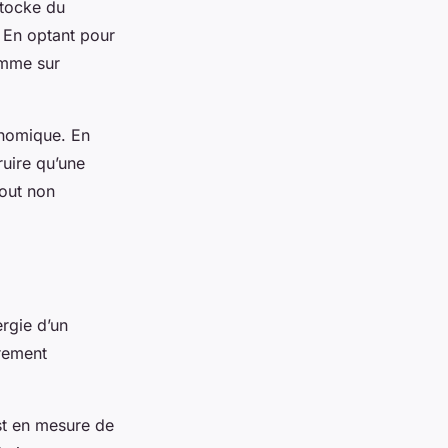
 stocke du
 En optant pour
omme sur
onomique. En
ruire qu’une
tout non
rgie d’un
èrement
est en mesure de