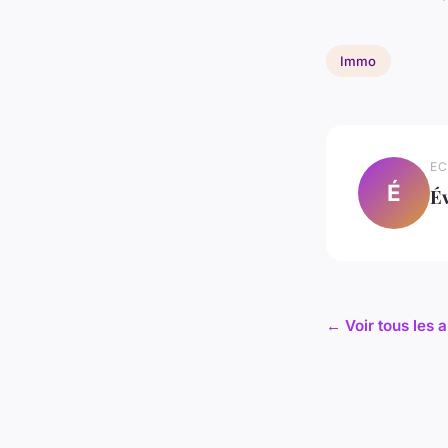
Immo
EC
É
É
← Voir tous les 