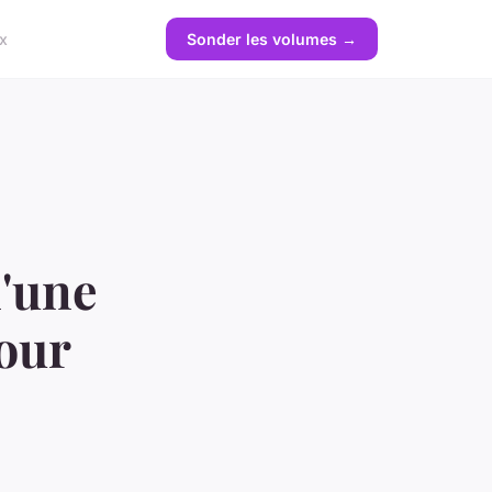
x
Sonder les volumes →
d'une
pour